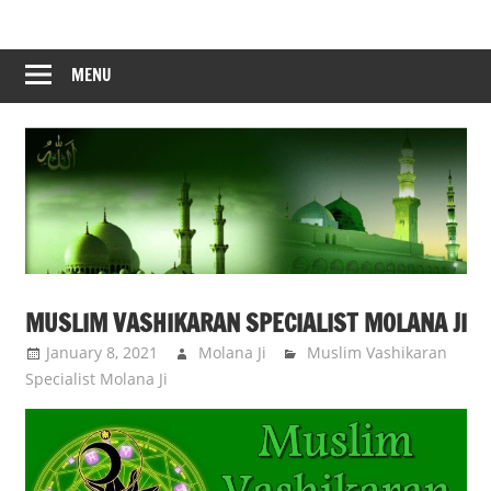
Skip
to
content
MENU
MUSLIM VASHIKARAN SPECIALIST MOLANA JI
January 8, 2021
Molana Ji
Muslim Vashikaran
Specialist Molana Ji