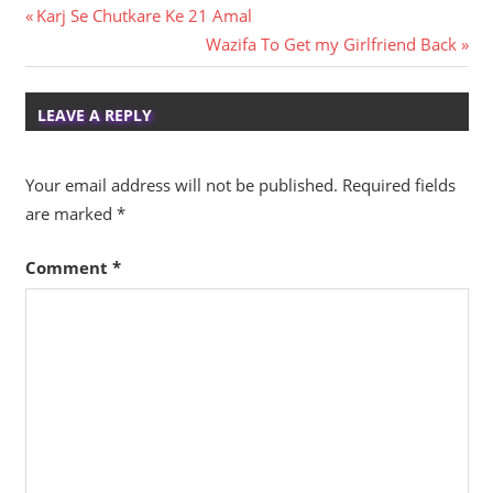
Post
Previous
Karj Se Chutkare Ke 21 Amal
Post:
Next
Wazifa To Get my Girlfriend Back
navigation
Post:
LEAVE A REPLY
Your email address will not be published.
Required fields
are marked
*
Comment
*