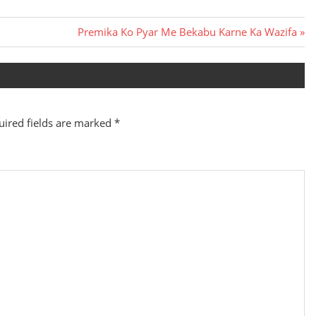
Next
Premika Ko Pyar Me Bekabu Karne Ka Wazifa
Post:
uired fields are marked
*