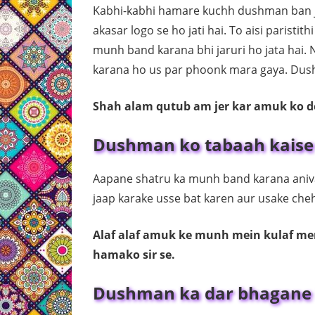
Kabhi-kabhi hamare kuchh dushman ban ja
akasar logo se ho jati hai. To aisi paristi
munh band karana bhi jaruri ho jata hai.
karana ho us par phoonk mara gaya. Dush
Shah alam qutub am jer kar amuk ko de
Dushman ko tabaah kaise 
Aapane shatru ka munh band karana aniva
jaap karake usse bat karen aur usake ch
Alaf alaf amuk ke munh mein kulaf mer
hamako sir se.
Dushman ka dar bhagane 