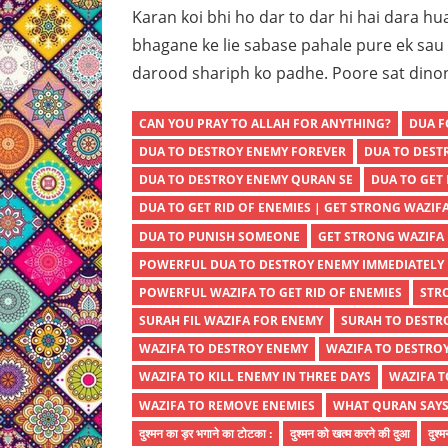
Karan koi bhi ho dar to dar hi hai dara hu
bhagane ke lie sabase pahale pure ek sau 
darood shariph ko padhe. Poore sat dinon
CAN YOU PRAY TO ALLAH FOR ANYTHING?
DUA F
DUA TO DESTROY ENEMY FOREVER
DUA TO DEST
DUA TO DESTROY ENEMY QURAN SE
DUA TO GET 
DUA TO GET RID OF ENEMIES | GET STRONG WAZIF
DUA TO PUNISH SOMEONE
GET STRONG WAZIFA
POWERFUL DUA TO DESTROY ENEMY IMMEDIATELY
POWERFUL WAZIFA TO GET RID OF ENEMIES
STR
SURAH FIL WAZIFA FOR ENEMY
SURAH TO DESTR
WAZIFA TO DESTROY ENEMY
WAZIFA TO DESTRO
WAZIFA TO KILL ENEMY IN THREE DAYS
WAZIFA T
WAZIFA TO REMOVE ENEMIES
WHAT QURAN SAYS
दुश्मन का ड़र भगाने का टोटका :
दुश्मन को खत्म करने की दुआ
दुश्