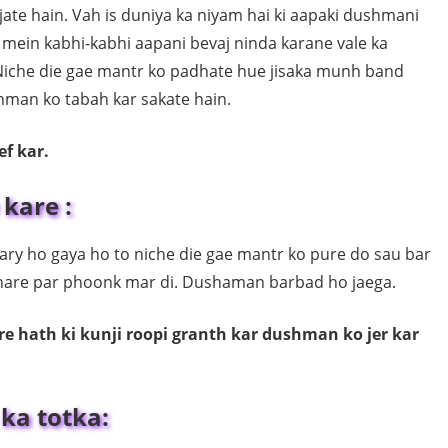
te hain. Vah is duniya ka niyam hai ki aapaki dushmani
thi mein kabhi-kabhi aapani bevaj ninda karane vale ka
 Niche die gae mantr ko padhate hue jisaka munh band
man ko tabah kar sakate hain.
f kar.
kare :
ry ho gaya ho to niche die gae mantr ko pure do sau bar
ehare par phoonk mar di. Dushaman barbad ho jaega.
e hath ki kunji roopi granth kar dushman ko jer kar
ka totka: