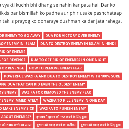
a vyakti kuchh bhi dhang se nahin kar pata hai. Dar ko
ikkis bar bismillah ko padhe aur phir usake pashchataap
 tak is prayog ko doharaye dushman ka dar jata rahega.
OR ENEMY TO GO AWAY
DUA FOR VICTORY OVER ENEMY
ROY ENEMY IN ISLAM
DUA TO DESTROY ENEMY IN ISLAM IN HINDI
RID OF ENEMIE
A FOR REVENGE
DUA TO GET RID OF ENEMIES IN ONE NIGHT
 FOR REVENGE
HOW TO REMOVE ENEMY FEAR
POWERFUL WAZIFA AND DUA TO DESTROY ENEMY WITH 100% SURE
ONG DUA THAT CAN RID EVEN THE OLDEST ENEMY
OY ENEMY
WAZIFA FOR REMOVED THE ENEMY FEAR
Y ENEMY IMMEDIATELY
WAZIFA TO KILL ENEMY IN ONE DAY
O MAKE ENEMY SICK
WAZIFA TO PUNISH ENEMY
 ABOUT ENEMIES?
इस्लाम में दुश्मन को नष्ट करने के लिए दुआ
मन को तबाह करने का अमल
दुश्मन को तबाह करने का वज़ीफ़ा
दुश्मन को तबाह करने के लिए दुआ