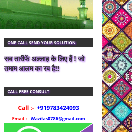
ONE CALL SEND YOUR SOLUTION
सब तारीफें अल्लाह के लिए हैं ! जो
तमाम आलम का रब है!!
CALL FREE CONSULT
Call :-
+919783424093
Email :-
Wazifas0786@gmail.com