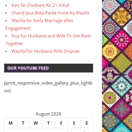
Karj Se Chutkare Ke 21 Amal
Chand Jesa Beta Paida Hone Ka Wazifa
Wazifa for Early Marriage after
Engagement
Dua for Husband and Wife To Get Back
Together
Wazifa For Husband Wife Dispute
OUR YOUTUBE FEED
[print_responsive_video_gallery_plus_lightb
ox]
August 2026
M
T
W
T
F
S
S