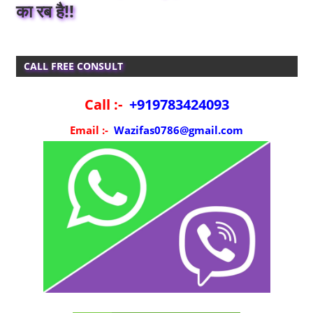
का रब है!!
CALL FREE CONSULT
Call :-
+919783424093
Email :-
Wazifas0786@gmail.com