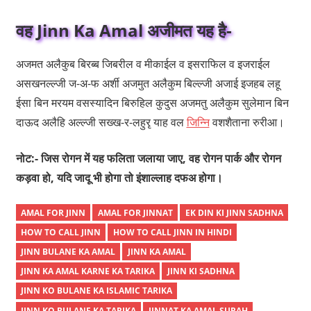
वह Jinn Ka Amal अजीमत यह है-
अजमत अलैकुब बिरब्ब जिबरील व मीकाईल व इसराफिल व इजराईल
असखनल्ल्जी ज-अ-फ अर्शी अजमुत अलैकुम बिल्ल्जी अजाई इजहब लहू
ईसा बिन मरयम वसस्यादिन बिरुहिल कुदुस अजमतु अलैकुम सुलेमान बिन
दाऊद अलैहि अल्ल्जी सख्ख-र-लहुरृ याह वल
जिन्नि
वशशैताना रुरीआ।
नोट:- जिस रोगन में यह फलिता जलाया जाए, वह रोगन पार्क और रोगन
कड़वा हो, यदि जादू भी होगा तो इंशाल्लाह दफअ होगा।
AMAL FOR JINN
AMAL FOR JINNAT
EK DIN KI JINN SADHNA
HOW TO CALL JINN
HOW TO CALL JINN IN HINDI
JINN BULANE KA AMAL
JINN KA AMAL
JINN KA AMAL KARNE KA TARIKA
JINN KI SADHNA
JINN KO BULANE KA ISLAMIC TARIKA
JINN KO BULANE KA TARIKA
JINNAT KA AMAL SURAH