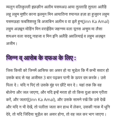
व्यलुन वलिकुल्ली इफ़क़ीन अलीम यसमअउ आया तुल्लाहि तुतला अलैहि
लहू लहुम मुशीर काना इलमुन मिन आयातिना श्यानल हज़ा हा हुजुवन लहुम
यसमऊहा फबशिशरहु बि अजाबिन अलीम व वा इलै हुन(Jinn Ka Amal)
लहुम अज़बून मोहिंन मिन वराईहिम जहन्नम वला यूनस अन्हुम मा लैसा
शयअन वला सददू नाहजा व मिन इनि अलैहि अवलियाई व लहुम अज़बून
अजीम।
जिन्न व् आसेब के दफअ के लिए :
जिस किसी को जिनमें आसिफ का असर हो या चुडेल कि मैं कभी सवार हो
उसके बाद से यह अजीमत 3 बार पढ़कर पानी के ऊपर दम करके। उसे
पिला दे। यदि न पिएं तो उसके मुंह पर छींटे मार दे। यहां तक कि वह
बोलेगा और जल जाएगा, और यदि इन्हें मरता हो तो किस दुआ काम प्रीता
करें, और जलाएं(Jinn Ka Amal), और उसके सामने रखें कि उसे देखें
और यदि न भी देखें, तो पलीता जला कर हाथ में लेकर, उसकी नाक में धुनि
देवे, तो यदि जिंदिया चुड़ैल का असर होगा, तो वह जल कर भाग जाएगा।