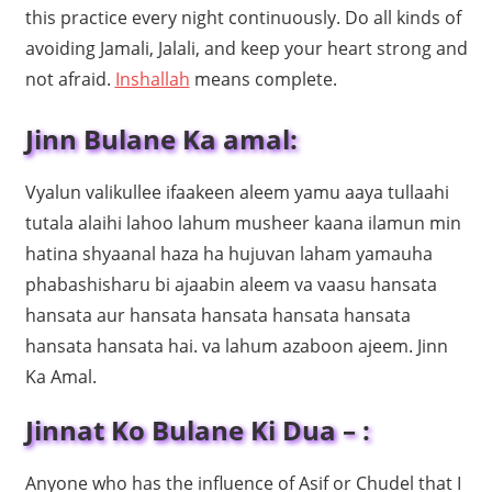
this practice every night continuously. Do all kinds of
avoiding Jamali, Jalali, and keep your heart strong and
not afraid.
Inshallah
means complete.
Jinn Bulane Ka amal:
Vyalun valikullee ifaakeen aleem yamu aaya tullaahi
tutala alaihi lahoo lahum musheer kaana ilamun min
hatina ​​shyaanal haza ha hujuvan laham yamauha
phabashisharu bi ajaabin aleem va vaasu hansata
hansata aur hansata hansata hansata hansata
hansata hansata hai. va lahum azaboon ajeem. Jinn
Ka Amal.
Jinnat Ko Bulane Ki Dua – :
Anyone who has the influence of Asif or Chudel that I